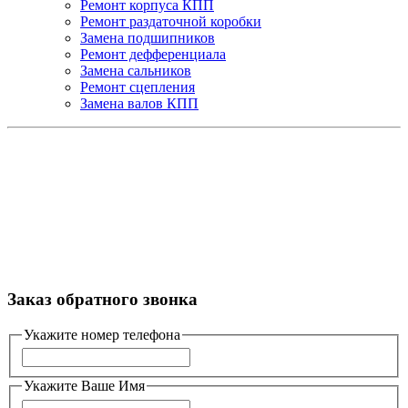
Ремонт корпуса КПП
Ремонт раздаточной коробки
Замена подшипников
Ремонт дефференциала
Замена сальников
Ремонт сцепления
Замена валов КПП
Обращаем ваше внимание на то, что вся представленная на
сайте информация носит исключительно информационный
характер и ни при каких условиях не является публичной
офертой определяемой положениями Статьи 437(2)
Гражданского кодекса Российской Федерации. Все права
защищены и охраняются законом.
© 2026 - Мотор&КПП
Заказ обратного звонка
Укажите номер телефона
Укажите Ваше Имя